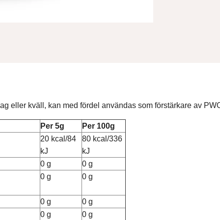
g eller kväll, kan med fördel användas som förstärkare av PWO'
Per 5g
Per 100g
20 kcal/84
80 kcal/336
kJ
kJ
0 g
0 g
0 g
0 g
0 g
0 g
0 g
0 g