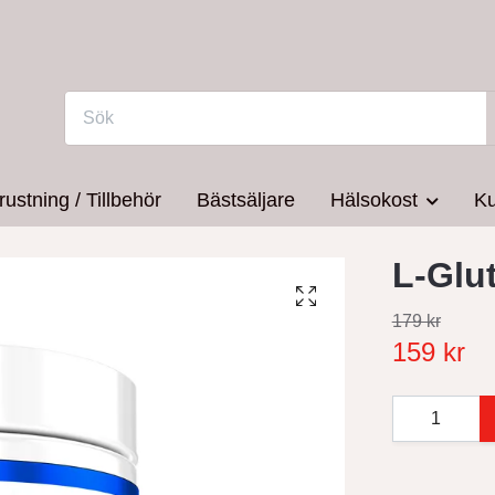
rustning / Tillbehör
Bästsäljare
Hälsokost
Ku
L-Glu
179 kr
159 kr