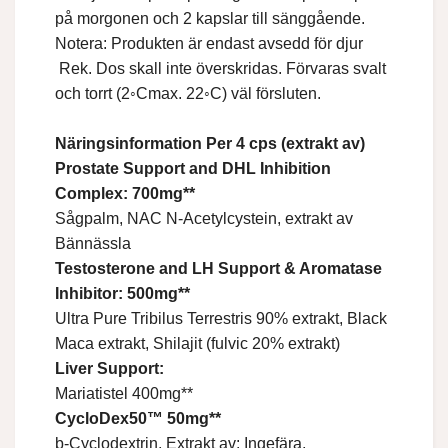
på morgonen och 2 kapslar till sänggående.
Notera: Produkten är endast avsedd för djur
Rek. Dos skall inte överskridas. Förvaras svalt
och torrt (2◦Cmax. 22◦C) väl försluten.
Näringsinformation Per 4 cps (extrakt av)
Prostate Support and DHL Inhibition
Complex: 700mg**
Sågpalm, NAC N-Acetylcystein, extrakt av
Bännässla
Testosterone and LH Support & Aromatase
Inhibitor: 500mg**
Ultra Pure Tribilus Terrestris 90% extrakt, Black
Maca extrakt, Shilajit (fulvic 20% extrakt)
Liver Support:
Mariatistel 400mg**
CycloDex50™ 50mg**
b-Cyclodextrin, Extrakt av: Ingefära,